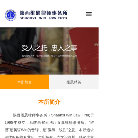
首页
끀
关于维恩
业务领域
维恩业绩
新闻资讯
典型案例
本所简介
维恩精英
合作伙伴
本所简介
投资信息
陕西维恩律师事务所（Shaanxi Win Law Firm)于
在线咨询
1998年成立，系陕西省司法厅直属律师事务所。“维
恩”是英语Win的音译，是“赢得、战胜”之意。本所追求
联系我们
法律服务的专业化。本所拥有一支学识渊博、经验丰富