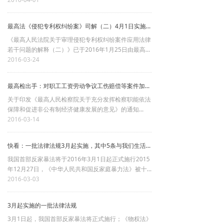
高依法行政能力和水平，妥善解决实际工作中的问题，
保障职工和用人单位合法权益，现提出如下意见：
最高法《侵犯专利权纠纷案》司解（二）4月1日实施（全文、附解读）
《最高人民法院关于审理侵犯专利权纠纷案件应用法律
若干问题的解释（二）》已于2016年1月25日由最高人
民法院审判委员会第1676次会议通过，现予公布，自2
2016-03-24
016年4月1日起施行。
最高人民法院
最高检出手：对职工工资劳动争议工伤赔偿等案件加强监督（新规全文18条）
关于印发《最高人民检察院关于充分发挥检察职能依法
保障和促进非公有制经济健康发展的意见》的通知
各省、自治区、直辖市人民检察院，军事检察院，
2016-03-14
新疆生产建设兵团人民检察院：
现将《最高人民检察院关于充分发挥检察职能依法
快看：一批法律法规3月起实施，其中5条与我们生活关系重大
保障和促进非公有制经济健康发展的意见》印发给你
们，请结合实际贯彻执行。
我国首部反家暴法将于2016年3月1日起正式施行2015
年12月27日，《中华人民共和国反家庭暴力法》被十
二届全国人大常委会第十八次会议表决通过，这是我国
2016-03-03
首部反家暴法，将于2016年3月1日起正式施行。
3月起实施的一批法律法规
3月1日起，我国首部反家暴法将正式施行；《物权法》