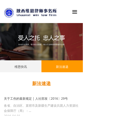
首页
끀
关于维恩
业务领域
维恩业绩
新闻资讯
典型案例
维恩快讯
新法速递
合作伙伴
新法速递
投资信息
在线咨询
关于工伤的最新规定 | 人社部发〔2016〕29号
各省、自治区、直辖市及新疆生产建设兵团人力资源社
联系我们
会保障厅（局）：
为更好地贯彻执行新修订的《工伤保险条例》，提
2016-04-01